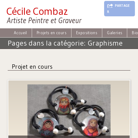
J
PARTAGE
Cécile Combaz
u
R
m
Artiste Peintre et Graveur
p
t
o
Accueil
Projets en cours
Expositions
Galeries
Bi
N
Pages dans la catégorie: Graphisme
a
v
i
g
Projet en cours
a
t
i
o
n